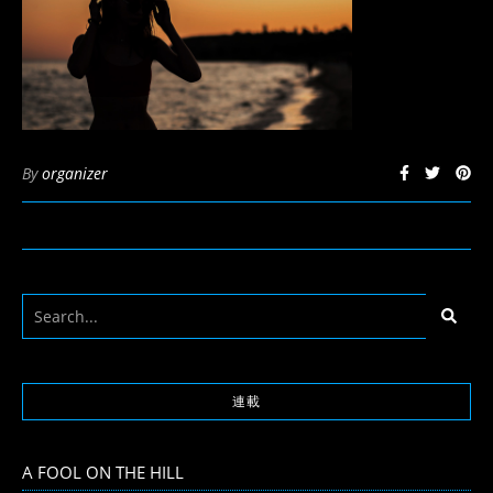
By
organizer
連載
A FOOL ON THE HILL