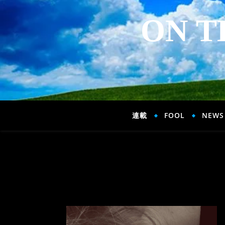
ON T
連載
FOOL
NEWS