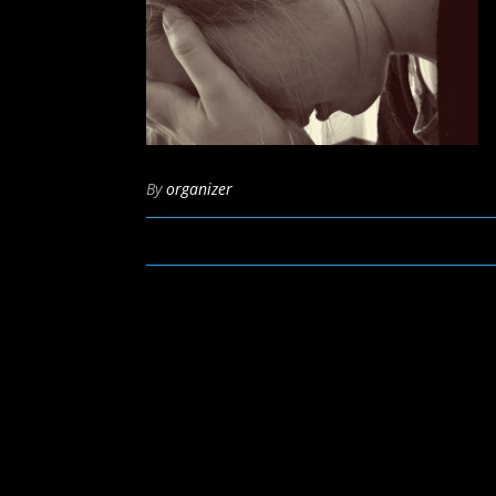
By
organizer