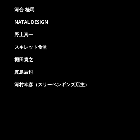
河合 桂馬
NATAL DESIGN
野上真一
スキレット食堂
堀田貴之
真島辰也
河村幸彦（スリーペンギンズ店主）