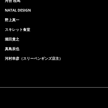
河合 桂馬
NATAL DESIGN
野上真一
スキレット食堂
堀田貴之
真島辰也
河村幸彦（スリーペンギンズ店主）