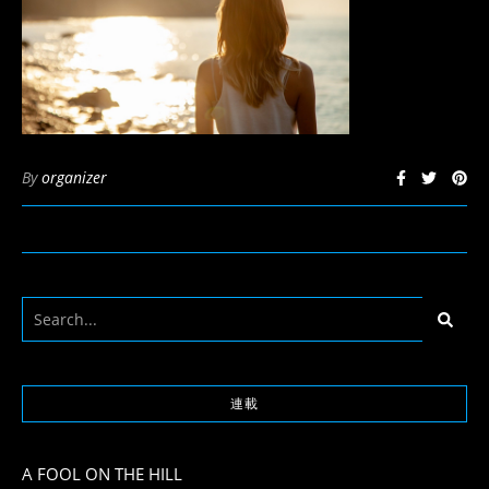
By
organizer
連載
A FOOL ON THE HILL