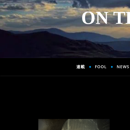
ON T
連載
FOOL
NEWS