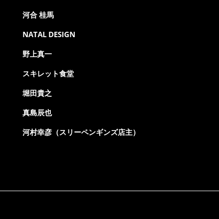
河合 桂馬
NATAL DESIGN
野上真一
スキレット食堂
堀田貴之
真島辰也
河村幸彦（スリーペンギンズ店主）