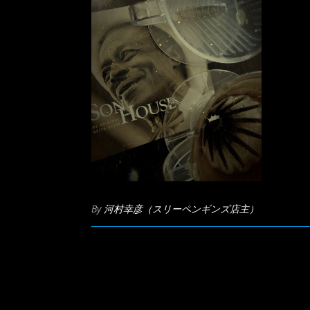
By
河村幸彦（スリーペンギンズ店主）