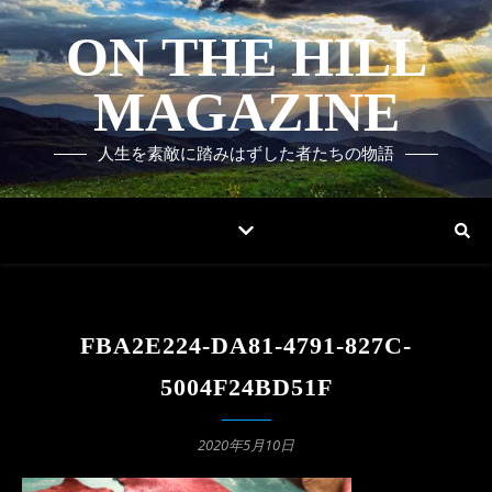
ON THE HILL
MAGAZINE
人生を素敵に踏みはずした者たちの物語
FBA2E224-DA81-4791-827C-
5004F24BD51F
2020年5月10日