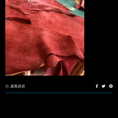
By
真島辰也