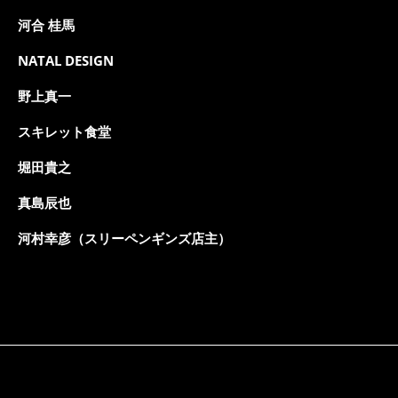
河合 桂馬
NATAL DESIGN
野上真一
スキレット食堂
堀田貴之
真島辰也
河村幸彦（スリーペンギンズ店主）