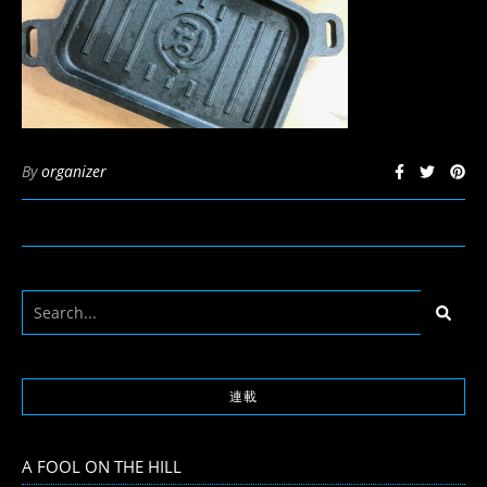
By
organizer
連載
A FOOL ON THE HILL