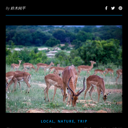
By
鈴木純平
,
,
LOCAL
NATURE
TRIP