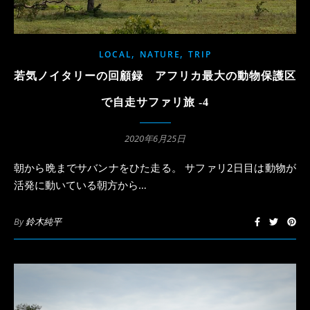
,
,
LOCAL
NATURE
TRIP
若気ノイタリーの回顧録 アフリカ最大の動物保護区
で自走サファリ旅 -4
2020年6月25日
朝から晩までサバンナをひた走る。 サファリ2日目は動物が
活発に動いている朝方から…
By
鈴木純平