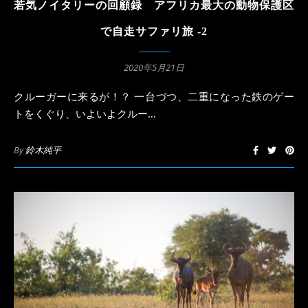
若気ノイタリーの回顧録 アフリカ最大の動物保護区
で自走サファリ旅 -2
2020年5月21日
クルーガーに来るが！？ 一台づつ、二重になった鉄のゲー
トをくぐり、いよいよクルー…
By
鈴木純平