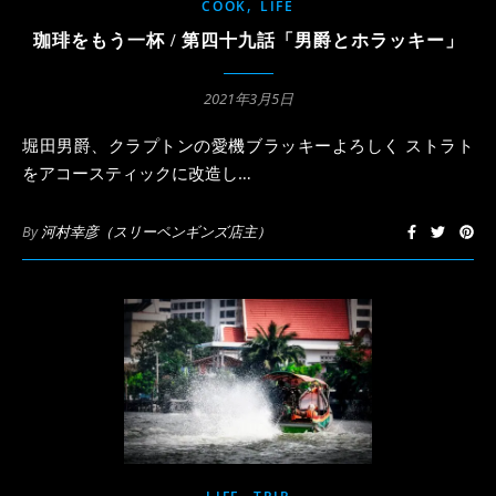
,
COOK
LIFE
珈琲をもう一杯 / 第四十九話「男爵とホラッキー」
2021年3月5日
堀田男爵、クラプトンの愛機ブラッキーよろしく ストラト
をアコースティックに改造し…
By
河村幸彦（スリーペンギンズ店主）
,