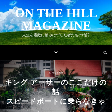
ON THE HILL
MAGAZINE
人生を素敵に踏みはずした者たちの物語
LIFE
LIFE
LIFE
LIFE
LIFE
LIFE
LIFE
LIFE
LIFE
,
,
,
,
,
,
,
,
,
TRIP
TRIP
TRIP
TRIP
TRIP
TRIP
TRIP
TRIP
TRIP
COOK
,
LIFE
キング アーサーのここだけの
キング アーサーのここだけの
キング アーサーのここだけの
キング アーサーのここだけの
キング アーサーのここだけの
キング アーサーのここだけの
キング アーサーのここだけの
キング アーサーのここだけの
キング アーサーのここだけの
珈琲をもう一杯 / 第四十九話
話
話
話
話
話
話
話
話
話
「男爵とホラッキー」
スピードボートに乗らなきゃ
早く着くことに意味はない
まったく頼りない俺って
俺がいないあいだの密約
どこまでも気を使う俺
天気の話をする日本人
大きく揺れる客車
駅到着直後の一瞬
穏やかな時間
READ MORE