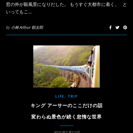
窓の外が殺風景になりだした。 もうすぐ大都市に着く。 と
いってもこ…
By
小林 Arthur 朝太郎
,
LIFE
TRIP
キング アーサーのここだけの話
変わらぬ景色が続く怠惰な世界
2021年1月12日