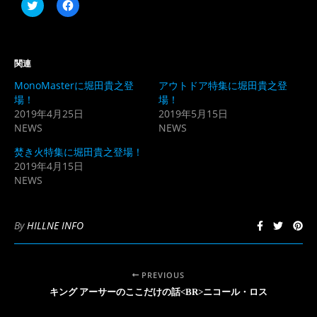
ク
Facebook
リ
で
ッ
共
ク
有
し
す
て
る
Twitter
に
関連
で
は
共
ク
MonoMasterに堀田貴之登
アウトドア特集に堀田貴之登
有
リ
(新
ッ
場！
場！
し
ク
2019年4月25日
2019年5月15日
い
し
ウ
て
NEWS
NEWS
ィ
く
ン
だ
ド
さ
焚き火特集に堀田貴之登場！
ウ
い
2019年4月15日
で
(新
開
し
NEWS
き
い
ま
ウ
す)
ィ
ン
ド
By
HILLNE INFO
ウ
で
開
き
ま
PREVIOUS
す)
キング アーサーのここだけの話<BR>ニコール・ロス