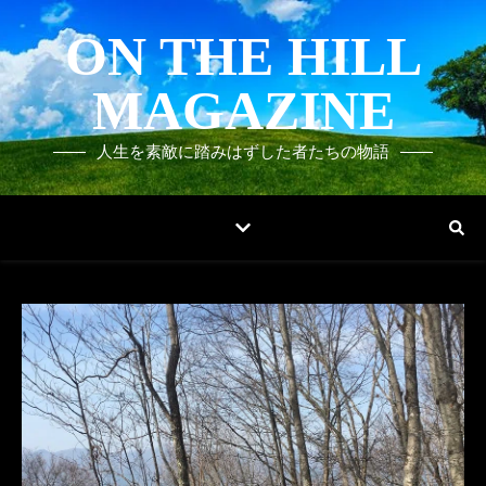
ON THE HILL
MAGAZINE
人生を素敵に踏みはずした者たちの物語