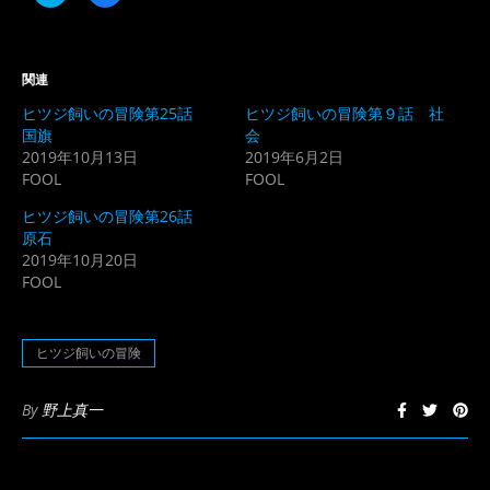
リ
で
ッ
共
ク
有
し
す
て
る
Twitter
に
関連
で
は
共
ク
ヒツジ飼いの冒険第25話
ヒツジ飼いの冒険第９話 社
有
リ
(新
ッ
国旗
会
し
ク
2019年10月13日
2019年6月2日
い
し
ウ
て
FOOL
FOOL
ィ
く
ン
だ
ド
さ
ヒツジ飼いの冒険第26話
ウ
い
原石
で
(新
開
し
2019年10月20日
き
い
FOOL
ま
ウ
す)
ィ
ン
ド
ウ
ヒツジ飼いの冒険
で
開
き
ま
By
野上真一
す)