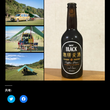
共有:
ク
Facebook
リ
で
ッ
共
ク
有