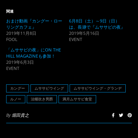
し
す
て
る
Twitter
に
関連
で
は
共
ク
おまけ動画『カングー・ロー
6月8日（土）～9日（日）
有
リ
(新
ッ
リングカフェ』
は、長瀞で『ムササビの夜』
し
ク
2019年11月8日
2019年5月16日
い
し
ウ
て
FOOL
EVENT
ィ
く
ン
だ
ド
さ
「ムササビの夜」にON THE
ウ
い
HILL MAGAZINEも参加！
で
(新
開
し
2019年6月3日
き
い
EVENT
ま
ウ
す)
ィ
ン
ド
ウ
カングー
ムササビウイング
ムササビウイング・グランデ
で
開
き
ルノー
法螺吹き男爵
満月ムササビ食堂
ま
す)
By
堀田貴之