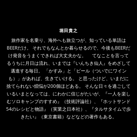
堀田貴之
旅作家を名乗り、海外へも旅立つが、知っている単語は
BEERだけ。 それでもなんとか暮らせるので、今後もBEERだ
け発音をうまくできれば大丈夫かな。 てなことを言って
るうちに月日は流れ、いまでは『いんちき仙人』をめざして
邁進する毎日。 「かすみ」と「ビール（ついでにワイン
も）」があれば、生きていける。 と思ったけど、いまだに
捨てられない煩悩が200個ほどある。 そんな日々を過ごして
いるいまとなっては、にわかに信じがたいが、『一人を楽し
むソロキャンプのすすめ』（技術評論社）、『ホットサンド
54のレシピと物語』（実業之日本社）、『タルサタイムで歩
きたい』（東京書籍）などなどの著作もある。