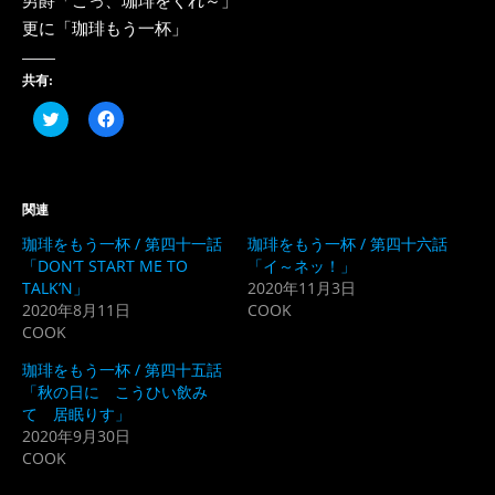
更に「珈琲もう一杯」
共有:
ク
Facebook
リ
で
ッ
共
ク
有
し
す
て
る
Twitter
に
関連
で
は
共
ク
珈琲をもう一杯 / 第四十一話
珈琲をもう一杯 / 第四十六話
有
リ
(新
ッ
「DON’T START ME TO
「イ～ネッ！」
し
ク
TALK’N」
2020年11月3日
い
し
ウ
て
2020年8月11日
COOK
ィ
く
COOK
ン
だ
ド
さ
ウ
い
珈琲をもう一杯 / 第四十五話
で
(新
開
し
「秋の日に こうひい飲み
き
い
て 居眠りす」
ま
ウ
す)
ィ
2020年9月30日
ン
COOK
ド
ウ
で