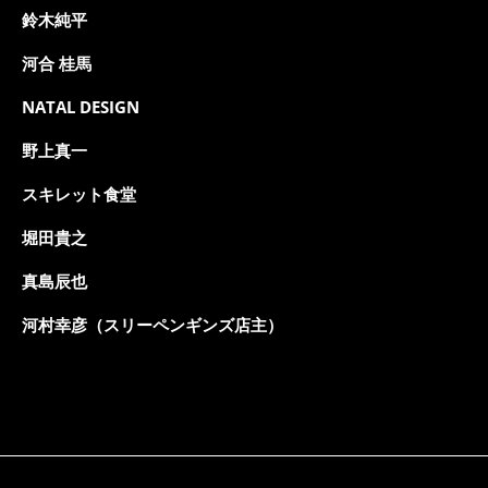
鈴木純平
河合 桂馬
NATAL DESIGN
野上真一
スキレット食堂
堀田貴之
真島辰也
河村幸彦（スリーペンギンズ店主）