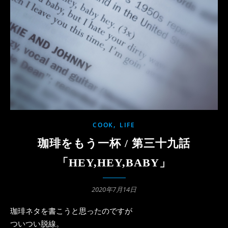
,
COOK
LIFE
珈琲をもう一杯 / 第三十九話
「HEY,HEY,BABY」
2020年7月14日
珈琲ネタを書こうと思ったのですが
ついつい脱線。