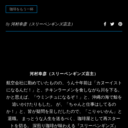
開
き
珈琲をもう一杯
ま
す)
By
河村幸彦（スリーペンギンズ店主）
河村幸彦（スリーペンギンズ店主）
航空会社に勤めていたものの、うん十年前は「カヌーイスト
になるんだ！」と、チキンラーメンを食しながら川を下る。
かと思えば、「ウミンチュになるぞ！」と、沖縄の海で鯨を
追いかけたりもした。 が、「ちゃんと仕事はしてるの
か！」と、皆が疑問を呈しだしたので、「こりゃいかん」と
退職。 まっとうな人生を送るべく、珈琲屋として再スター
トを切る。 深煎り珈琲が味わえる『スリーペンギンズ』