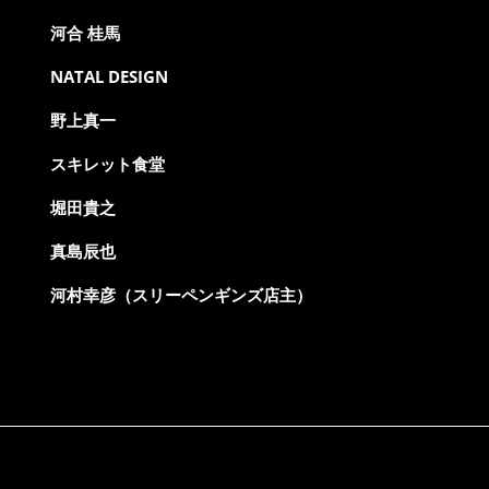
河合 桂馬
NATAL DESIGN
野上真一
スキレット食堂
堀田貴之
真島辰也
河村幸彦（スリーペンギンズ店主）