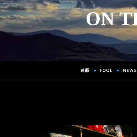
ON T
連載
FOOL
NEWS