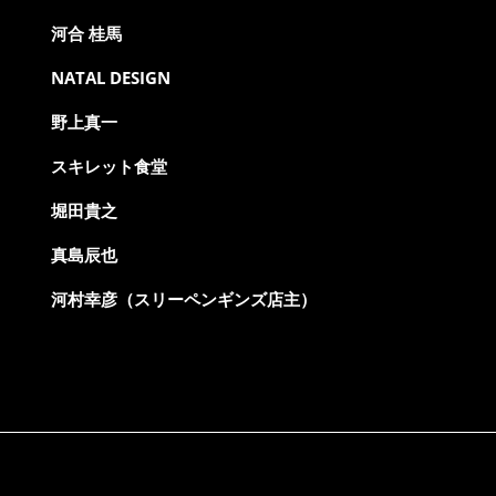
河合 桂馬
NATAL DESIGN
野上真一
スキレット食堂
堀田貴之
真島辰也
河村幸彦（スリーペンギンズ店主）