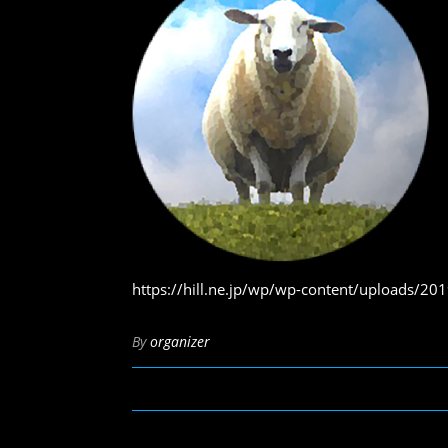
https://hill.ne.jp/wp/wp-content/uploads/2
By
organizer