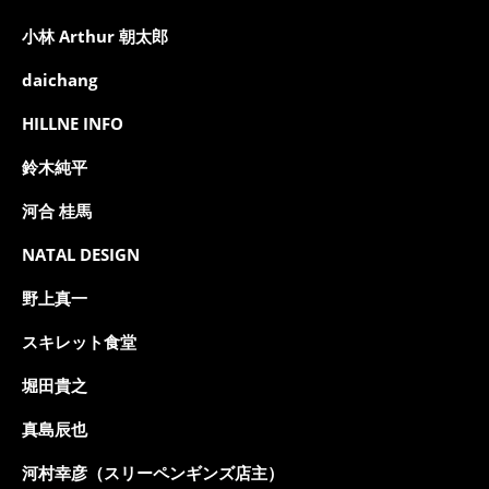
小林 Arthur 朝太郎
daichang
HILLNE INFO
鈴木純平
河合 桂馬
NATAL DESIGN
野上真一
スキレット食堂
堀田貴之
真島辰也
河村幸彦（スリーペンギンズ店主）