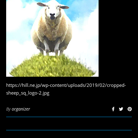
https://hill.ne.jp/wp-content/uploads/2019/02/cropped-
sheep_sq_logo-2.jpg
By
organizer