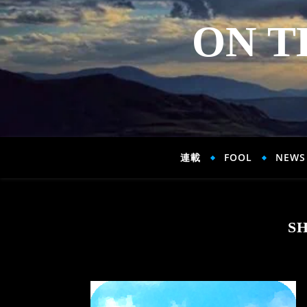
ON T
連載
FOOL
NEWS
S