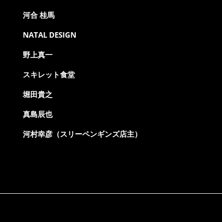
河合 桂馬
NATAL DESIGN
野上真一
スキレット食堂
堀田貴之
真島辰也
河村幸彦（スリーペンギンズ店主）