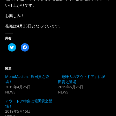
い仕上がりです。
お楽しみ！
発売は4月25日となっています。
共有:
ク
Facebook
リ
で
ッ
共
ク
有
し
す
て
る
Twitter
に
関連
で
は
共
ク
MonoMasterに堀田貴之登
「趣味人のアウトドア」に堀
有
リ
(新
ッ
場！
田貴之登場！
し
ク
2019年4月25日
2019年5月25日
い
し
ウ
て
NEWS
NEWS
ィ
く
ン
だ
ド
さ
アウトドア特集に堀田貴之登
ウ
い
場！
で
(新
開
し
2019年5月15日
き
い