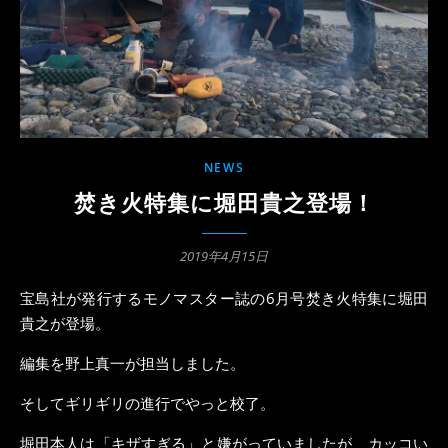
NEWS
焚き火特集に堀田貴之登場！
2019年4月15日
宝島社が発行するモノマスター誌の6月号焚き火特集に堀田
貴之が登場。
編集を野上真一が担当しました。
そしてギリギリの進行でやっと校了。
堀田本人は「キザすぎる」と嫌がっていましたが、カッコい