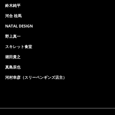
鈴木純平
河合 桂馬
NATAL DESIGN
野上真一
スキレット食堂
堀田貴之
真島辰也
河村幸彦（スリーペンギンズ店主）