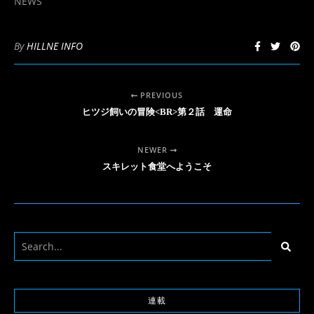
NEWS
ま
ウ
す)
ィ
ン
ド
ウ
By
HILLNE INFO
で
開
き
ま
す)
PREVIOUS
ヒツジ飼いの冒険<BR>第２話 運命
NEWER
スキレット食堂へようこそ
連載