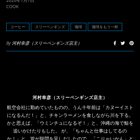
2020年1月7日
き
い
COOK
ま
ウ
す)
ィ
ン
ド
ウ
コーヒー
スリーペンギンズ
珈琲
珈琲をもう一杯
で
開
き
ま
By
河村幸彦（スリーペンギンズ店主）
す)
河村幸彦（スリーペンギンズ店主）
航空会社に勤めていたものの、うん十年前は「カヌーイスト
になるんだ！」と、チキンラーメンを食しながら川を下る。
かと思えば、「ウミンチュになるぞ！」と、沖縄の海で鯨を
追いかけたりもした。 が、「ちゃんと仕事はしてるの
か！」と、皆が疑問を呈しだしたので、「こりゃいかん」と