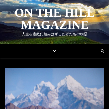
ON THE HILL
MAGAZINE
人生を素敵に踏みはずした者たちの物語