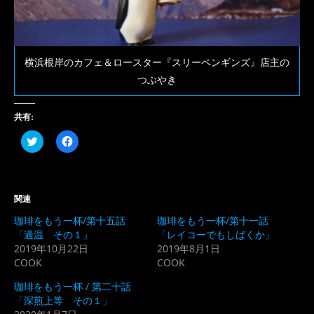
横浜根岸のカフェ＆ロースター『スリーペンギンズ』店主の
つぶやき
共有:
ク
Facebook
リ
で
ッ
共
ク
有
し
す
て
る
Twitter
に
関連
で
は
共
ク
珈琲をもう一杯/第十五話
珈琲をもう一杯/第十一話
有
リ
(新
ッ
「適温 その１」
「レイコーでもしばくか」
し
ク
2019年10月22日
2019年8月1日
い
し
ウ
て
COOK
COOK
ィ
く
ン
だ
ド
さ
珈琲をもう一杯 / 第二十話
ウ
い
「深煎上等 その１」
で
(新
開
し