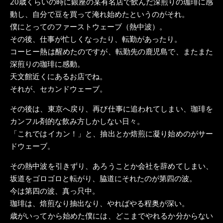
20歳くらいの時に銀座の某有名店で飲んだ深煎りの珈琲に感
動し、自分で豆を買って淹れ始めたというのがそれ。
僕にとってのファーストウェーブ（熱中波）。
その後、仕事が忙しくなったり、転勤があったり。
コーヒー熱は醒めたのですが、転勤先の鹿児島で、またまた
深煎りの珈琲に感動。
天文館近くにあるお店でね。
それが、セカンドウェーブ。
その後は、東京へ戻り、再び仕事に追われてしまい、珈琲を
カンフル剤的な飲み方しかしない日々。
「これではイカン！」と、抽出とか焙煎に凝り始めのがサー
ドウェーブ。
その熱中波を引きずり、あろうことか会社を辞めてしまい、
坂道をゴロゴロと転がり、脇道にそれたのが第四の波。
今は第四の波、真っ只中。
珈琲は、焙煎なり抽出なり、やればやる程奥が深い。
歳がいってから始めた僕には、どこまでやれるか分からない