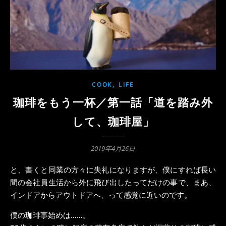
,
COOK
LIFE
珈琲をもう一杯／第一話「道を踏み外
して、珈琲屋」
2019年4月26日
と、書くと同業の方々に失礼になりますが、僕にすれば長い
間の会社員生活から外に飛び出したってだけの事で、まあ、
インドアからアウトドアへ、って感覚に近いのです。
僕の珈琲事始めは……。