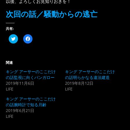
以後、よろしくお見知りおきを！
次回の話／騒動からの逃亡
共有:
ク
Facebook
リ
で
ッ
共
ク
有
し
す
て
る
Twitter
に
関連
で
は
共
ク
キング アーサーのここだけ
キング アーサーのここだけ
有
リ
(新
ッ
の話監視に向くバンガロー
の話明らかなる違法建造
し
ク
2019年11月6日
2019年8月12日
い
し
ウ
て
LIFE
LIFE
ィ
く
ン
だ
ド
さ
キング アーサーのここだけ
ウ
い
の話腕時計で知る月齢
で
(新
開
し
2019年6月21日
き
い
LIFE
ま
ウ
す)
ィ
ン
ド