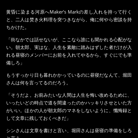
黄昏に染まる河原へMaker’s Markの差し入れを持って行く
と、二人は焚き火料理を突つきながら、俺に何やら密談を持
ちかけた。
「街なかでは話せないが、ここなら誰にも聞かれる心配がな
い。朝太郎、実はな、人生を素敵に踏みはずした者だけが入
れる昼寝のメンバーにお前を入れてやるから、すぐにでも準
備しろ」
もうすっかり日も暮れかかっているのに昼寝だなんて、堀田
さんは何を言ってるのだろう。
「そうだよ。お前みたいな人間は人生を悔い改めるために、
いったいどの時点で道を間違ったのかハッキリさせといた方
がいい。ほかの人が朝太郎のマネをしないように、懺悔録と
して文章に残しておくべきだ」
シンさんは文章を書けと言い、堀田さんは昼寝の準備をしろ