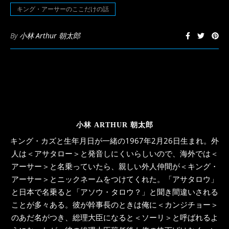
ウ
キング・アーサーのここだけの話
で
開
き
ま
By
小林 Arthur 朝太郎
す)
小林 ARTHUR 朝太郎
キング・カズと生年月日が一緒の1967年2月26日生まれ。外
人は＜アサタロー＞と発音しにくいらしいので、海外では＜
アーサー＞と名乗っていたら、親しい外人仲間が＜キング・
アーサー＞とニックネームをつけてくれた。「アサタロウ」
と日本で名乗ると「アソウ・タロウ？」と聞き間違いされる
ことが多々ある。彼が幹事長のときは俺に＜カンジチョー＞
のあだ名がつき、総理大臣になると＜ソーリ＞と呼ばれるよ