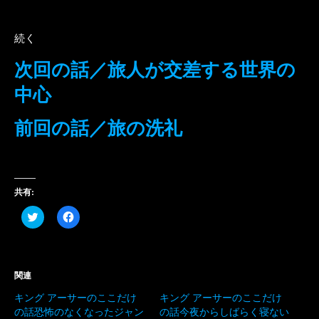
続く
次回の話／旅人が交差する世界の
中心
前回の話／旅の洗礼
共有:
ク
Facebook
リ
で
ッ
共
ク
有
し
す
て
る
Twitter
に
関連
で
は
共
ク
キング アーサーのここだけ
キング アーサーのここだけ
有
リ
(新
ッ
の話恐怖のなくなったジャン
の話今夜からしばらく寝ない
し
ク