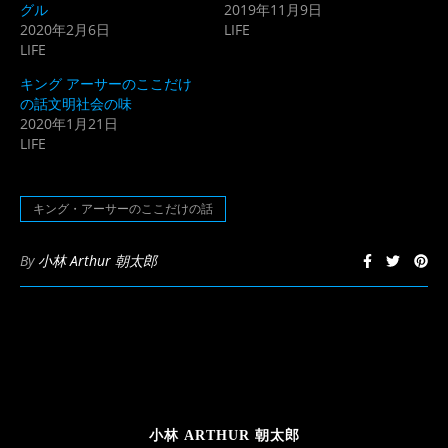
グル
2019年11月9日
い
し
ウ
て
2020年2月6日
LIFE
ィ
く
LIFE
ン
だ
ド
さ
ウ
い
キング アーサーのここだけ
で
(新
開
し
の話文明社会の味
き
い
2020年1月21日
ま
ウ
す)
ィ
LIFE
ン
ド
ウ
で
開
キング・アーサーのここだけの話
き
ま
す)
By
小林 Arthur 朝太郎
小林 ARTHUR 朝太郎