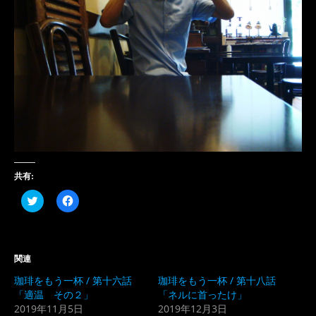
共有:
ク
Facebook
リ
で
ッ
共
ク
有
し
す
て
る
Twitter
に
関連
で
は
共
ク
珈琲をもう一杯 / 第十六話
珈琲をもう一杯 / 第十八話
有
リ
(新
ッ
「適温 その２」
「ネルに首ったけ」
し
ク
2019年11月5日
2019年12月3日
い
し