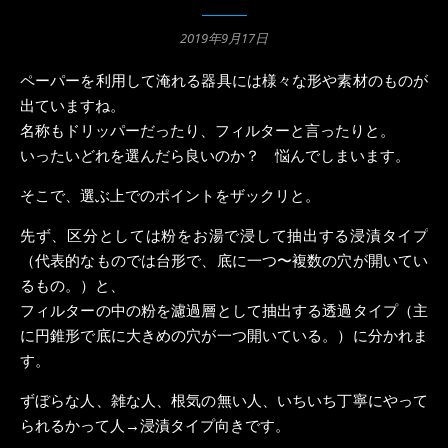
2019年9月17日
ペーパーを利用して淹れる器具には様々な形や素材のものが
出ていますね。
名称もドリッパーだったり、フィルターと言ったりと。
いったいどれを選んだら良いのか？ 悩んでしまいます。
そこで、選ぶ上でのポイントをザックリと。
先ず、区分としては粉をお湯で浸して抽出する浸漬タイプ
（代表的なものでは台形で、底に一つ〜複数の穴が開いてい
るもの。）と、
フィルターの中の粉を濾過層として抽出する透過タイプ（主
に円錐形で底に大きめの穴が一つ開いている。）に分かれま
す。
ずぼらな人、雑な人、根気の無い人、いちいち丁寧にやって
られるかって人→浸漬タイプ向きです。