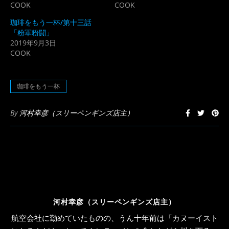
ウ
て
COOK
COOK
ィ
く
ン
だ
ド
さ
珈琲をもう一杯/第十三話
ウ
い
「粉軍粉闘」
で
(新
開
し
2019年9月3日
き
い
COOK
ま
ウ
す)
ィ
ン
ド
ウ
珈琲をもう一杯
で
開
き
ま
By
河村幸彦（スリーペンギンズ店主）
す)
河村幸彦（スリーペンギンズ店主）
航空会社に勤めていたものの、うん十年前は「カヌーイスト