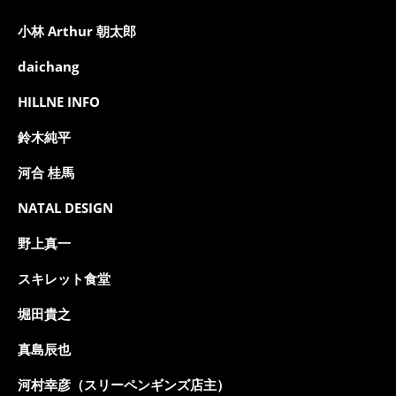
小林 Arthur 朝太郎
daichang
HILLNE INFO
鈴木純平
河合 桂馬
NATAL DESIGN
野上真一
スキレット食堂
堀田貴之
真島辰也
河村幸彦（スリーペンギンズ店主）