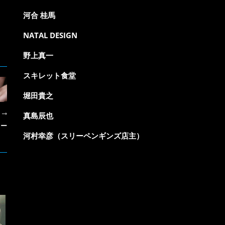
河合 桂馬
NATAL DESIGN
野上真一
スキレット食堂
堀田貴之
R
真島辰也
リー
河村幸彦（スリーペンギンズ店主）