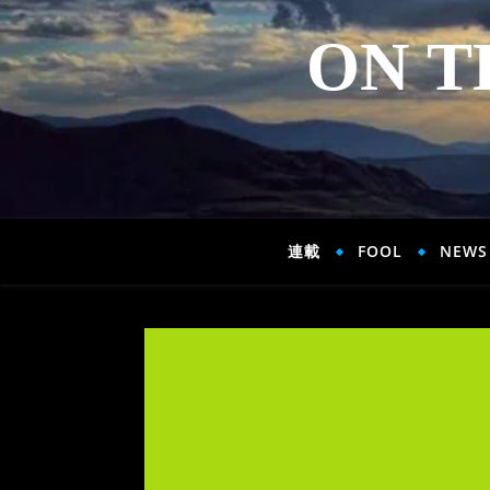
ON T
連載
FOOL
NEWS