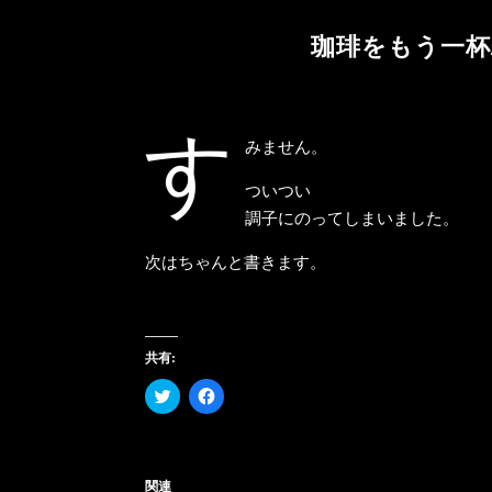
珈琲をもう一杯/ N
す
みません。
ついつい
調子にのってしまいました。
次はちゃんと書きます。
共有:
ク
Facebook
リ
で
ッ
共
ク
有
し
す
て
る
Twitter
に
関連