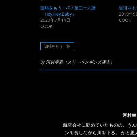
で
は
共
ク
珈琲をもう一杯 / 第三十九話
珈琲をも
有
リ
(新
ッ
「Hey,Hey,Baby」
2019年9
し
ク
2020年7月14日
COOK
い
し
ウ
て
COOK
ィ
く
ン
だ
ド
さ
ウ
い
で
(新
珈琲をもう一杯
開
し
き
い
ま
ウ
す)
ィ
By
河村幸彦（スリーペンギンズ店主）
ン
ド
ウ
で
開
き
ま
す)
河村幸
航空会社に勤めていたものの、うん
ンを食しながら川を下る。 かと思