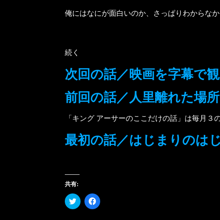
俺にはなにが面白いのか、さっぱりわからなか
続く
次回の話／映画を字幕で
前回の話／人里離れた場所
「キング アーサーのここだけの話」は毎月３
最初の話／はじまりのは
共有:
ク
Facebook
リ
で
ッ
共
ク
有