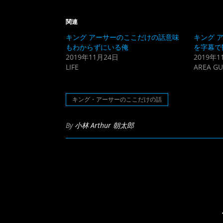
し
す
て
る
Twitter
に
関連
で
は
共
ク
キング アーサーのここだけの話意味
キング 
有
リ
(新
ッ
もわからずにいる俺
を字幕で
し
ク
2019年11月24日
2019年1
い
し
ウ
て
LIFE
AREA GU
ィ
く
ン
だ
ド
さ
ウ
い
で
(新
キング・アーサーのここだけの話
開
し
き
い
ま
ウ
す)
ィ
By
小林 Arthur 朝太郎
ン
ド
ウ
で
開
き
ま
す)