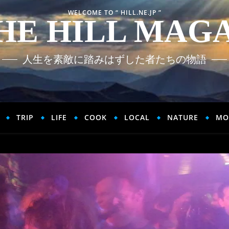
WELCOME TO “ HILL.NE.JP ”
HE HILL MAG
人生を素敵に踏みはずした者たちの物語
TRIP
LIFE
COOK
LOCAL
NATURE
MO