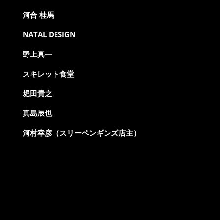
河合 桂馬
NATAL DESIGN
野上真一
スキレット食堂
堀田貴之
真島辰也
河村幸彦（スリーペンギンズ店主）