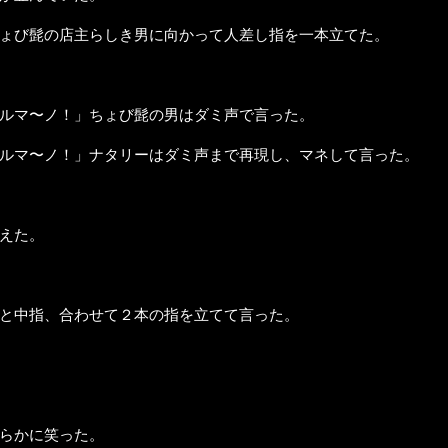
ょび髭の店主らしき男に向かって人差し指を一本立てた。
ルマ〜ノ！」ちょび髭の男はダミ声で言った。
ルマ〜ノ！」ナタリーはダミ声まで再現し、マネして言った。
えた。
と中指、合わせて２本の指を立てて言った。
らかに笑った。