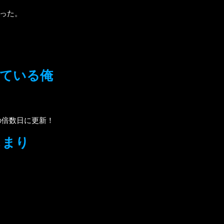
った。
観ている俺
の倍数日に更新！
じまり