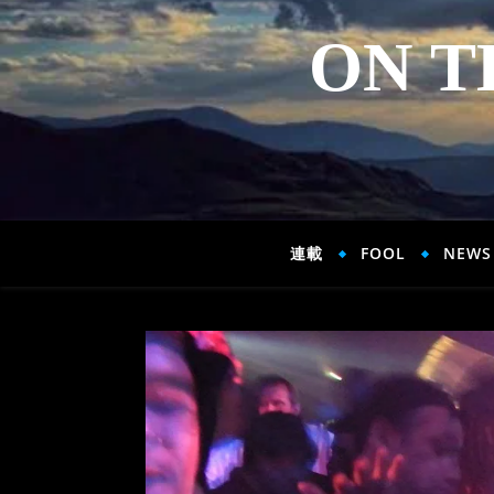
ON T
連載
FOOL
NEWS