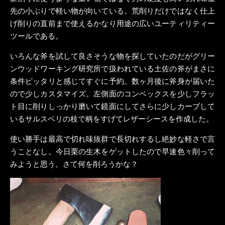
先の小ぶりで軽い物が向いている。荒削りだけではなく仕上
げ削りの直前まで使えるかなり用途の広いユーティリティー
ツールである。
いろんな斧を試して良さそうな物を探していたのだがグリー
ンウッドワーキング研究所で扱われている土佐の斧がまさに
条件ピッタリと感じてすぐに予約。数ヶ月後に斧身が届いた
ので少しカスタマイズ。左側面のコンベックスを少しフラッ
ト目に削りしっかり磨いて鏡面にしてさらに少しカーブして
いるサルスベリの枝で柄をすげてレザーシースを作成した。
使い勝手は最高で切れ味抜群で長切れするし絶妙な軽さで言
うことなし。今日栗の生木をゲットしたので早速色々削って
みようと思う。さて何を削ろうかな？