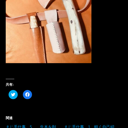
共有:
ク
Facebook
リ
で
ッ
共
ク
有
し
す
て
る
Twitter
に
関連
で
は
共
ク
まじ手仕事 5 生木を削
まじ手仕事 1 軽く自己紹
有
リ