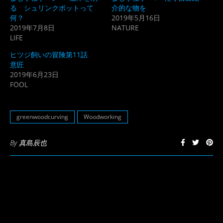
(新
ッ
る シュリンクポットって
介的な物を
し
ク
何？
2019年5月16日
い
し
ウ
て
2019年7月8日
NATURE
ィ
く
LIFE
ン
だ
ド
さ
ウ
い
ヒツジ飼いの冒険第11話
で
(新
開
し
意匠
き
い
2019年6月23日
ま
ウ
す)
ィ
FOOL
ン
ド
ウ
で
開
greenwoodcurving
Woodworking
き
ま
す)
By
真島辰也