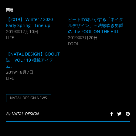
し
す
て
る
Twitter
に
関連
で
は
共
ク
【2019】 Winter / 2020
ビートの匂いがする「ネイタ
有
リ
(新
ッ
Early Spring Line-up
ルデザイン」～法螺吹き男爵
し
ク
2019年12月10日
の the FOOL ON THE HILL
い
し
ウ
て
LIFE
2019年7月20日
ィ
く
ン
だ
FOOL
ド
さ
ウ
い
【NATAL DESIGN】GOOUT
で
(新
開
し
誌 VOL.119 掲載アイテ
き
い
ム。
ま
ウ
す)
ィ
2019年8月7日
ン
LIFE
ド
ウ
で
開
き
NATAL DESIGN NEWS
ま
す)
By
NATAL DESIGN