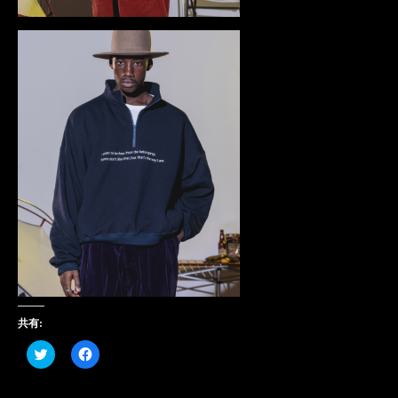
共有:
ク
Facebook
リ
で
ッ
共
ク
有