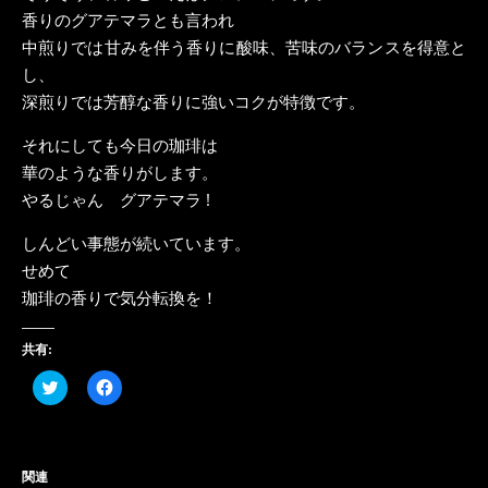
香りのグアテマラとも言われ
中煎りでは甘みを伴う香りに酸味、苦味のバランスを得意と
し、
深煎りでは芳醇な香りに強いコクが特徴です。
それにしても今日の珈琲は
華のような香りがします。
やるじゃん グアテマラ !
しんどい事態が続いています。
せめて
珈琲の香りで気分転換を！
共有:
ク
Facebook
リ
で
ッ
共
ク
有
し
す
て
る
Twitter
に
関連
で
は