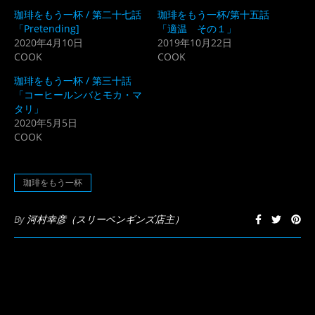
共
ク
珈琲をもう一杯 / 第二十七話
珈琲をもう一杯/第十五話
有
リ
(新
ッ
「Pretending]
「適温 その１」
し
ク
2020年4月10日
2019年10月22日
い
し
ウ
て
COOK
COOK
ィ
く
ン
だ
ド
さ
珈琲をもう一杯 / 第三十話
ウ
い
「コーヒールンバとモカ・マ
で
(新
開
し
タリ」
き
い
2020年5月5日
ま
ウ
す)
ィ
COOK
ン
ド
ウ
で
開
珈琲をもう一杯
き
ま
す)
By
河村幸彦（スリーペンギンズ店主）