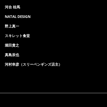
河合 桂馬
NATAL DESIGN
野上真一
スキレット食堂
堀田貴之
真島辰也
河村幸彦（スリーペンギンズ店主）