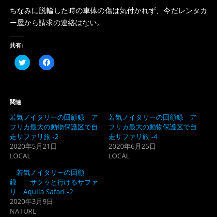
ちなみに脱輪した時の車体の傷は気付かれず、今だレンタカ
ー屋から請求の連絡はない。
共有:
ク
Facebook
リ
で
ッ
共
ク
有
し
す
て
る
Twitter
に
関連
で
は
共
ク
若気ノイタリーの回顧録 ア
若気ノイタリーの回顧録 ア
有
リ
(新
ッ
フリカ最大の動物保護区で自
フリカ最大の動物保護区で自
し
ク
走サファリ旅 -2
走サファリ旅 -4
い
し
ウ
て
2020年5月21日
2020年6月25日
ィ
く
LOCAL
ン
だ
LOCAL
ド
さ
ウ
い
若気ノイタリーの回顧
で
(新
開
し
録 サクッと行けるサファ
き
い
リ Aquila Safari -2
ま
ウ
す)
ィ
2020年3月9日
ン
NATURE
ド