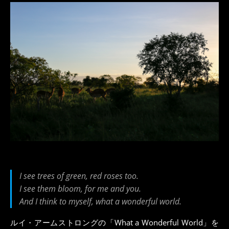
I see trees of green, red roses too.
I see them bloom, for me and you.
And I think to myself, what a wonderful world.
ルイ・アームストロングの「What a Wonderful World」を