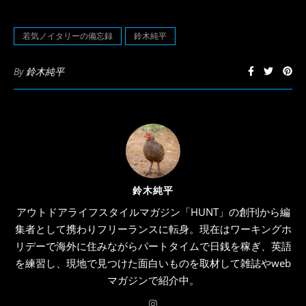
ウ
で
開
き
若気ノイタリーの備忘録
鈴木純平
ま
す)
By
鈴木純平
鈴木純平
アウトドアライフスタイルマガジン「HUNT」の創刊から編
集者として携わりフリーランスに転身。現在はワーキングホ
リデーで海外に住みながらパートタイムで日銭を稼ぎ、英語
を練習し、現地で見つけた面白いものを取材して雑誌やweb
マガジンで紹介中。