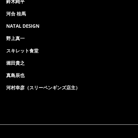
鈴木純平
河合 桂馬
NATAL DESIGN
野上真一
スキレット食堂
堀田貴之
真島辰也
河村幸彦（スリーペンギンズ店主）