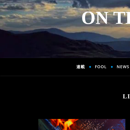
ON T
連載
FOOL
NEWS
L