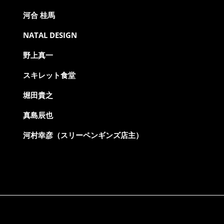
河合 桂馬
NATAL DESIGN
野上真一
スキレット食堂
堀田貴之
真島辰也
河村幸彦（スリーペンギンズ店主）