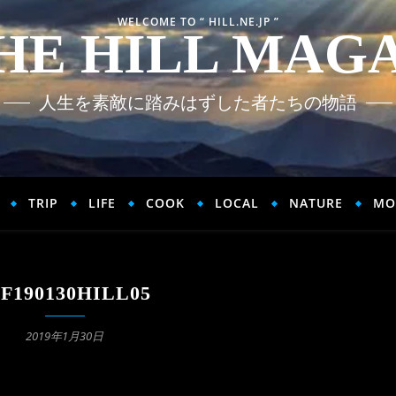
WELCOME TO “ HILL.NE.JP ”
HE HILL MAG
人生を素敵に踏みはずした者たちの物語
TRIP
LIFE
COOK
LOCAL
NATURE
MO
IF190130HILL05
2019年1月30日