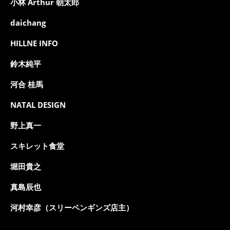
小林 Arthur 朝太郎
daichang
HILLNE INFO
鈴木純平
河合 桂馬
NATAL DESIGN
野上真一
スキレット食堂
堀田貴之
真島辰也
河村幸彦（スリーペンギンズ店主）