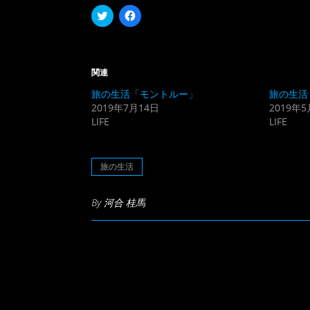
ク
Facebook
リ
で
ッ
共
ク
有
し
す
て
る
Twitter
に
関連
で
は
共
ク
旅の生活「モントルー」
旅の生活
有
リ
(新
ッ
2019年7月14日
2019年5
し
ク
LIFE
LIFE
い
し
ウ
て
ィ
く
ン
だ
ド
さ
旅の生活
ウ
い
で
(新
開
し
き
い
By
河合 桂馬
ま
ウ
す)
ィ
ン
ド
ウ
で
開
き
ま
す)