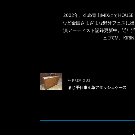
2002年、club青山MIXにてHOUS
など全国さまざまな野外フェスに出演
演アーティスト記録更新中。近年活動の
ェブCM、KIR
PREVIOUS
まじ手仕事 6 革アタッシェケース