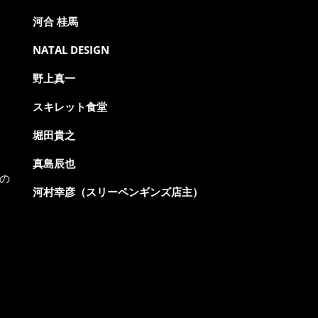
河合 桂馬
NATAL DESIGN
野上真一
スキレット食堂
堀田貴之
真島辰也
の
河村幸彦（スリーペンギンズ店主）