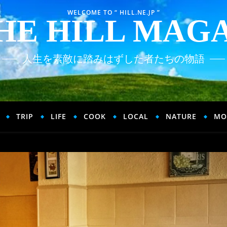
WELCOME TO “ HILL.NE.JP ”
HE HILL MAG
人生を素敵に踏みはずした者たちの物語
TRIP
LIFE
COOK
LOCAL
NATURE
MO