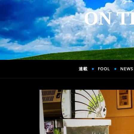
ON T
連載
FOOL
NEWS