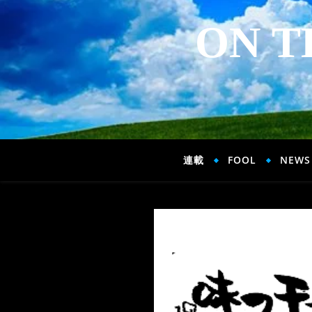
ON T
連載
FOOL
NEWS