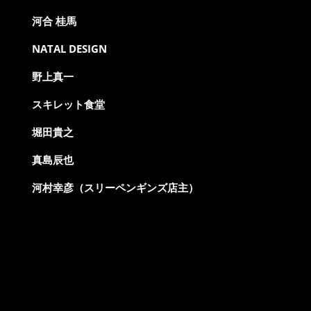
河合 桂馬
NATAL DESIGN
野上真一
スキレット食堂
堀田貴之
真島辰也
河村幸彦（スリーペンギンズ店主）