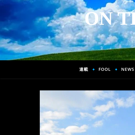
ON T
連載
FOOL
NEWS