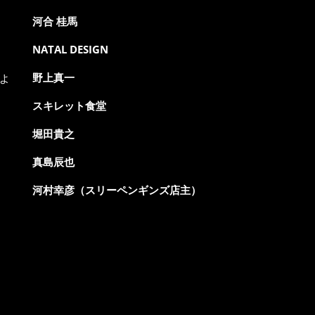
河合 桂馬
NATAL DESIGN
野上真一
よ
スキレット食堂
堀田貴之
真島辰也
河村幸彦（スリーペンギンズ店主）