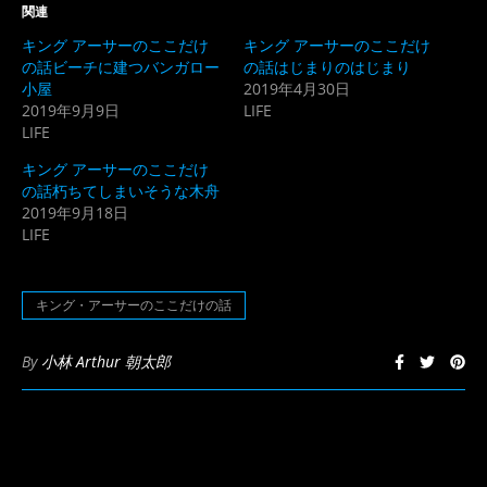
Twitter
に
関連
で
は
共
ク
キング アーサーのここだけ
キング アーサーのここだけ
有
リ
(新
ッ
の話ビーチに建つバンガロー
の話はじまりのはじまり
し
ク
小屋
2019年4月30日
い
し
ウ
て
2019年9月9日
LIFE
ィ
く
LIFE
ン
だ
ド
さ
ウ
い
キング アーサーのここだけ
で
(新
開
し
の話朽ちてしまいそうな木舟
き
い
2019年9月18日
ま
ウ
す)
ィ
LIFE
ン
ド
ウ
で
開
キング・アーサーのここだけの話
き
ま
す)
By
小林 Arthur 朝太郎