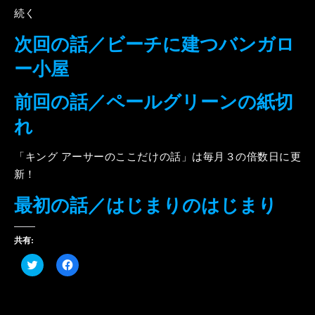
続く
次回の話／ビーチに建つバンガロ
ー小屋
前回の話／ペールグリーンの紙切
れ
「キング アーサーのここだけの話」は毎月３の倍数日に更
新！
最初の話／はじまりのはじまり
共有:
ク
Facebook
リ
で
ッ
共
ク
有
し
す
て
る