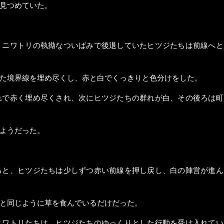
見つめていた。
、ニワトリの執拗なついばみで後退していたヒツジたちは前線へと
た境界線を埋め尽くし、赤と白でくっきりと色分けをした。
れで赤く埋め尽くされ、次にヒツジたちの群れが白、その後ろは町
ようだった。
ると、ヒツジたちは少しずつ赤い前線を押し戻し、白の陣営が進ん
と同じように草を食んでいるだけだった。
ニワトリたちは、ヒツジたちのゆっくりとした行動を受け入れてい