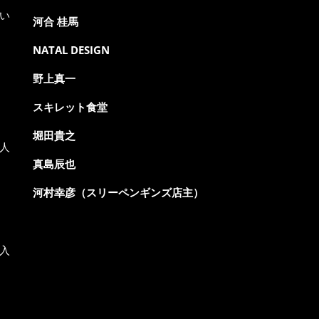
い
河合 桂馬
NATAL DESIGN
野上真一
スキレット食堂
堀田貴之
人
真島辰也
河村幸彦（スリーペンギンズ店主）
入