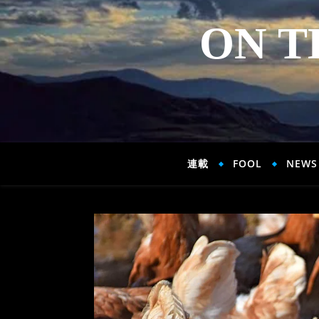
ON T
連載
FOOL
NEWS