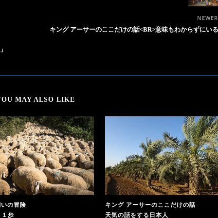
NEWE
キング アーサーのここだけの話<BR>意味もわからずにい
に」
YOU MAY ALSO LIKE
飼いの冒険
キング アーサーのここだけの話
 １歩
天気の話をする日本人