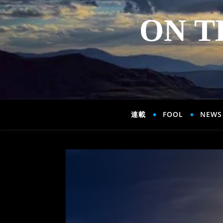
ON T
連載
FOOL
NEWS