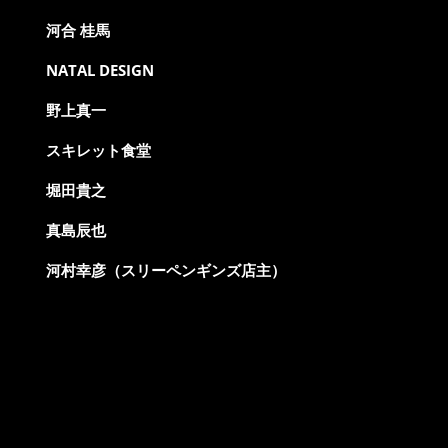
河合 桂馬
NATAL DESIGN
野上真一
スキレット食堂
堀田貴之
真島辰也
河村幸彦（スリーペンギンズ店主）