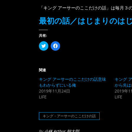
「キング アーサーのここだけの話」は毎月３
最初の話／はじまりのは
共有:
ク
Facebook
リ
で
ッ
共
ク
有
し
す
て
る
Twitter
に
関連
で
は
共
ク
キング アーサーのここだけの話意味
キング 
有
リ
(新
ッ
もわからずにいる俺
から先は
し
ク
2019年11月24日
2019年1
い
し
ウ
て
LIFE
LIFE
ィ
く
ン
だ
ド
さ
ウ
い
で
(新
キング・アーサーのここだけの話
開
し
き
い
ま
ウ
す)
ィ
By
小林 Arthur 朝太郎