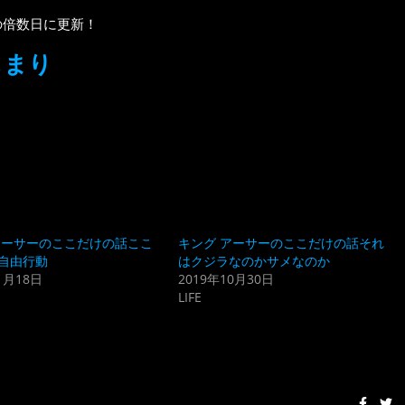
の倍数日に更新！
じまり
アーサーのここだけの話ここ
キング アーサーのここだけの話それ
自由行動
はクジラなのかサメなのか
1月18日
2019年10月30日
LIFE