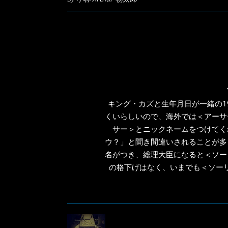
ン
ド
ウ
で
開
き
ま
す)
キング・カズと生年月日が一緒の1
くいらしいので、海外では＜アーサ
サー＞とニックネームをつけてく
ウ？」と聞き間違いされることが多
名がつき、総理大臣になると＜ソー
の格下げはなく、いまでも＜ソー