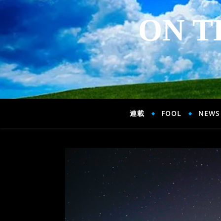
ON T
連載
FOOL
NEWS