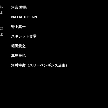
ね
河合 桂馬
よ
NATAL DESIGN
野上真一
は
よ
スキレット食堂
堀田貴之
真島辰也
河村幸彦（スリーペンギンズ店主）