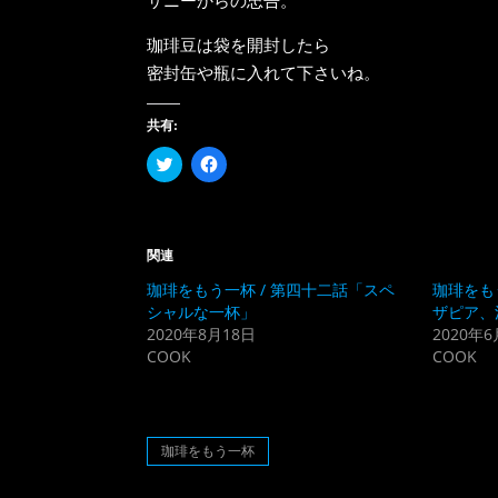
珈琲豆は袋を開封したら
密封缶や瓶に入れて下さいね。
共有:
ク
Facebook
リ
で
ッ
共
ク
有
し
す
て
る
Twitter
に
関連
で
は
共
ク
珈琲をもう一杯 / 第四十二話「スペ
珈琲をも
有
リ
(新
ッ
シャルな一杯」
ザピア、
し
ク
2020年8月18日
2020年6
い
し
ウ
て
COOK
COOK
ィ
く
ン
だ
ド
さ
ウ
い
で
(新
開
し
き
い
珈琲をもう一杯
ま
ウ
す)
ィ
ン