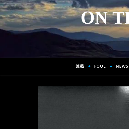
ON T
連載
FOOL
NEWS