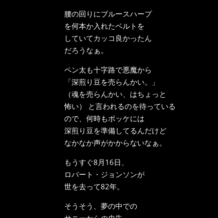
腰の回りにブルースハープ
を何本か入れたベルトを
していてカッコ良かったん
だろうなぁ。
ペン太も十字路で悪魔から
「深煎り豆を売らんかい。」
（魂を売らんかい、はちょっと
怖い） と言われるのを待っている
ので、何時もポッケには
深煎り豆を準備してるんだけど
なかなか声がかからないなぁ。
もうすぐ8月16日、
ロバート・ジョンソンが
世を去って82年。
そうそう、夢の中での
サニーからの忠告。