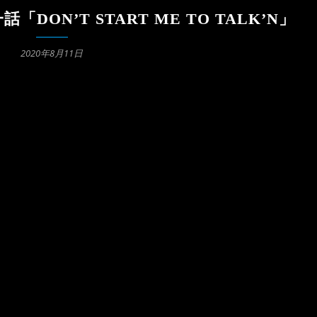
DON’T START ME TO TALK’N」
2020年8月11日