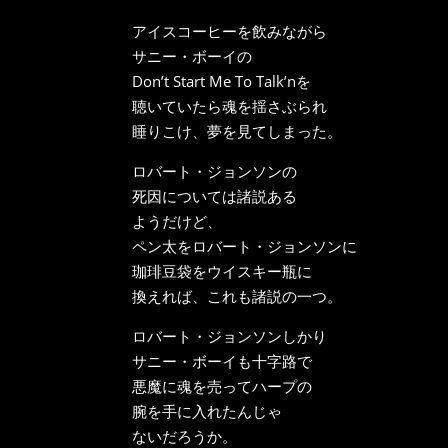
アイスコーヒーを飲みながら
サニー・ボーイの
Don’t Start Me To Talk’nを
聴いていたら魂を揺さぶられ
睡りこけ、夢を見てしまった。
ロバート・ジョンソンの
死因については諸説ある
ようだけど、
ペン太をロバート・ジョンソンに
珈琲豆袋をウイスキー瓶に
換えれば、これも諸説の一つ。
ロバート・ジョンソンしかり
サニー・ボーイも十字路で
悪魔に魂を売ってハープの
腕を手に入れたんじゃ
ないだろうか。