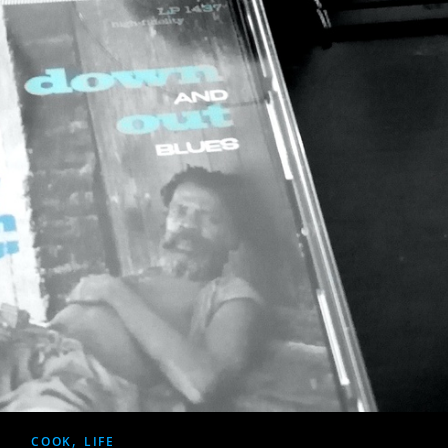
,
COOK
LIFE