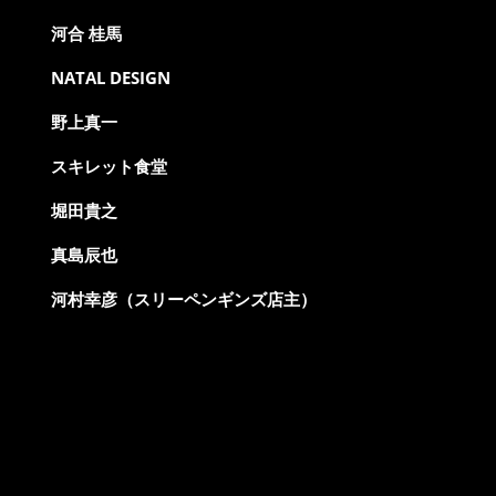
河合 桂馬
NATAL DESIGN
野上真一
スキレット食堂
堀田貴之
真島辰也
河村幸彦（スリーペンギンズ店主）