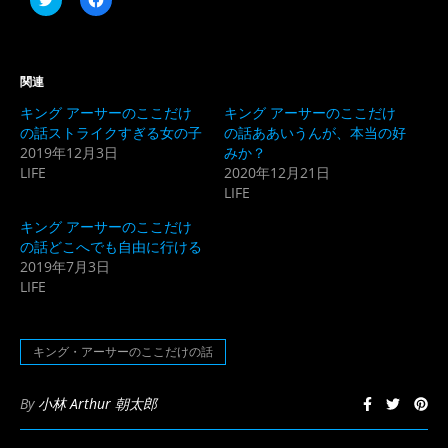
リ
で
ッ
共
ク
有
し
す
て
る
Twitter
に
関連
で
は
共
ク
キング アーサーのここだけ
キング アーサーのここだけ
有
リ
(新
ッ
の話ストライクすぎる女の子
の話ああいうんが、本当の好
し
ク
2019年12月3日
みか？
い
し
ウ
て
LIFE
2020年12月21日
ィ
く
ン
だ
LIFE
ド
さ
ウ
い
キング アーサーのここだけ
で
(新
開
し
の話どこへでも自由に行ける
き
い
2019年7月3日
ま
ウ
す)
ィ
LIFE
ン
ド
ウ
で
開
キング・アーサーのここだけの話
き
ま
す)
By
小林 Arthur 朝太郎