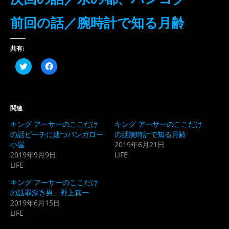
前回の話／腕時計で知る月齢
共有:
ク
Facebook
リ
で
ッ
共
ク
有
し
す
て
る
Twitter
に
関連
で
は
共
ク
キング アーサーのここだけ
キング アーサーのここだけ
有
リ
(新
ッ
の話ビーチに建つバンガロー
の話腕時計で知る月齢
し
ク
小屋
2019年6月21日
い
し
ウ
て
2019年9月9日
LIFE
ィ
く
LIFE
ン
だ
ド
さ
ウ
い
キング アーサーのここだけ
で
(新
開
し
の話罪深き男、野上真一
き
い
2019年6月15日
ま
ウ
す)
ィ
LIFE
ン
ド