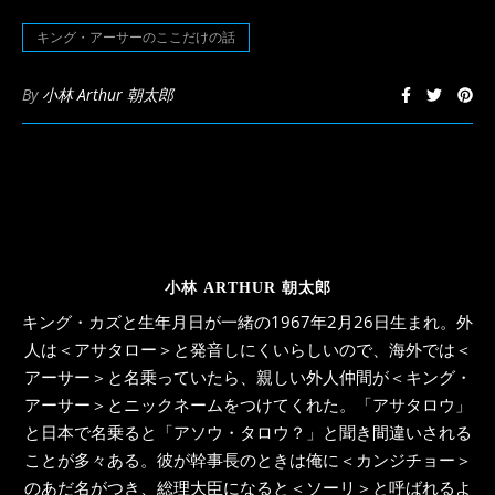
ウ
で
開
キング・アーサーのここだけの話
き
ま
す)
By
小林 Arthur 朝太郎
小林 ARTHUR 朝太郎
キング・カズと生年月日が一緒の1967年2月26日生まれ。外
人は＜アサタロー＞と発音しにくいらしいので、海外では＜
アーサー＞と名乗っていたら、親しい外人仲間が＜キング・
アーサー＞とニックネームをつけてくれた。「アサタロウ」
と日本で名乗ると「アソウ・タロウ？」と聞き間違いされる
ことが多々ある。彼が幹事長のときは俺に＜カンジチョー＞
のあだ名がつき、総理大臣になると＜ソーリ＞と呼ばれるよ