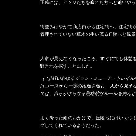
正確には、ヒツジたちを寂れた方へと追いやっ
街並みはやがて商店街から住宅街へ、住宅街
管理されていない草木の生い茂る丘陵へと風景
人家が見えなくなったころ、すぐにでも休憩
野営地を探すことにした。
（＊
JMT
いわゆるジョン・ミューア・トレイル
はコースから一定の距離を離し、人から見え
ては、自らがさらなる厳格的なルールを先んじ
よく降った雨のおかげで、丘陵地にはいくつ
グしてくれているようだった。