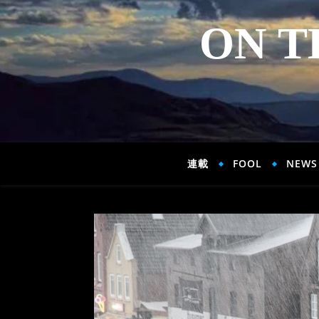
ON T
連載
FOOL
NEWS