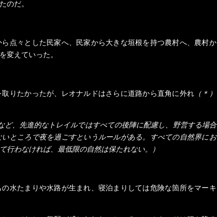
たのだ。
から点々とした民家へ、民家から大きな垣根を持つ農村へ、農村か
を変えていった。
を取りたかったが、レオナルドはさらに道路から直角に外れ
（＊）
など、先進的なトレイルではすべての後陣に配慮し、野営する場合
ないところで夜を過ごすというルールがある。すべての自然界にお
て行わなければ、最低限の自然は保たれない。）
もの水たまりや水路が生まれ、寝泊まりしては危険な箇所をマーキ