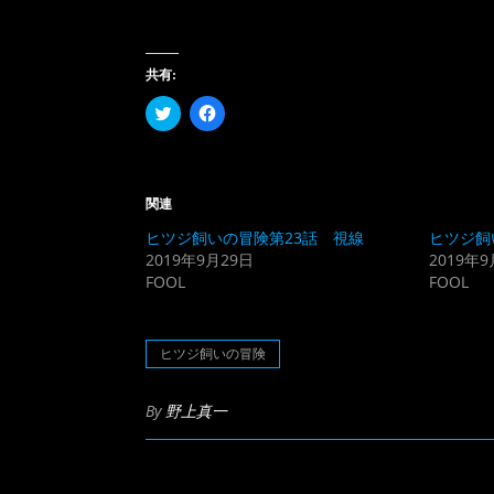
共有:
ク
Facebook
リ
で
ッ
共
ク
有
し
す
て
る
Twitter
に
関連
で
は
共
ク
ヒツジ飼いの冒険第23話 視線
ヒツジ飼
有
リ
(新
ッ
2019年9月29日
2019年
し
ク
FOOL
FOOL
い
し
ウ
て
ィ
く
ン
だ
ド
さ
ヒツジ飼いの冒険
ウ
い
で
(新
開
し
き
い
By
野上真一
ま
ウ
す)
ィ
ン
ド
ウ
で