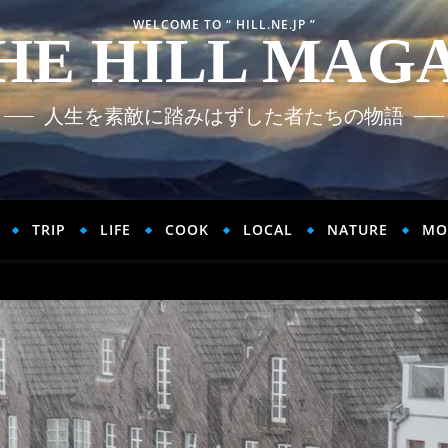
WELCOME TO “ HILL.NE.JP ”
HE HILL MAG
人生を素敵に踏みはずした者たちの物語
TRIP
LIFE
COOK
LOCAL
NATURE
MO