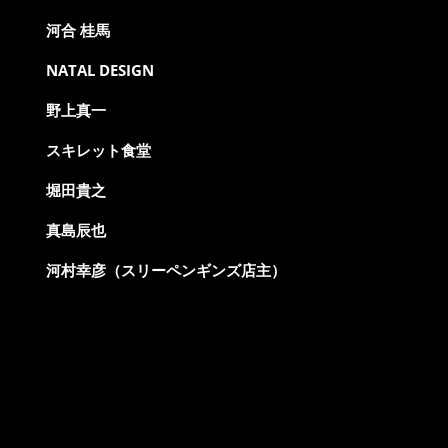
河合 桂馬
NATAL DESIGN
野上真一
スキレット食堂
堀田貴之
真島辰也
河村幸彦（スリーペンギンズ店主）