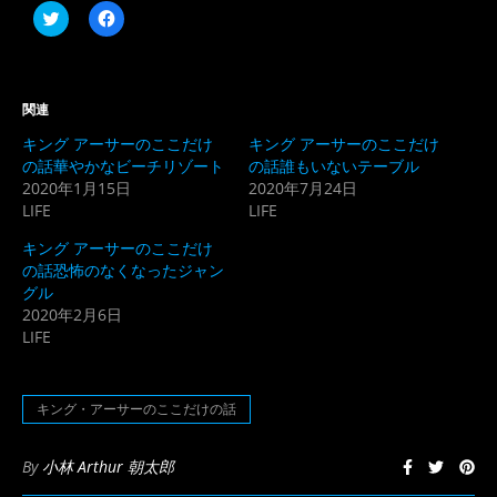
ク
Facebook
リ
で
ッ
共
ク
有
し
す
て
る
Twitter
に
関連
で
は
共
ク
キング アーサーのここだけ
キング アーサーのここだけ
有
リ
(新
ッ
の話華やかなビーチリゾート
の話誰もいないテーブル
し
ク
2020年1月15日
2020年7月24日
い
し
ウ
て
LIFE
LIFE
ィ
く
ン
だ
ド
さ
キング アーサーのここだけ
ウ
い
の話恐怖のなくなったジャン
で
(新
開
し
グル
き
い
2020年2月6日
ま
ウ
す)
ィ
LIFE
ン
ド
ウ
で
開
キング・アーサーのここだけの話
き
ま
す)
By
小林 Arthur 朝太郎