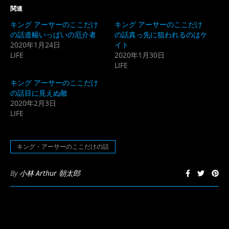
Twitter
に
関連
で
は
共
ク
キング アーサーのここだけ
キング アーサーのここだけ
有
リ
(新
ッ
の話道幅いっぱいの厄介者
の話真っ先に狙われるのはケ
し
ク
2020年1月24日
イト
い
し
ウ
て
LIFE
2020年1月30日
ィ
く
ン
だ
LIFE
ド
さ
ウ
い
キング アーサーのここだけ
で
(新
開
し
の話目に見えぬ敵
き
い
2020年2月3日
ま
ウ
す)
ィ
LIFE
ン
ド
ウ
で
開
キング・アーサーのここだけの話
き
ま
す)
By
小林 Arthur 朝太郎