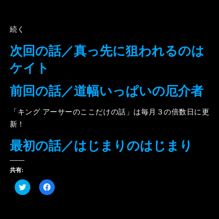
続く
次回の話／真っ先に狙われるのは
ケイト
前回の話／道幅いっぱいの厄介者
「キング アーサーのここだけの話」は毎月３の倍数日に更
新！
最初の話／はじまりのはじまり
共有:
ク
Facebook
リ
で
ッ
共
ク
有
し
す
て
る