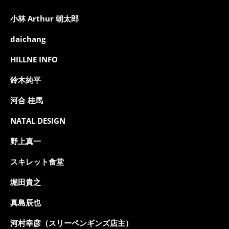
小林 Arthur 朝太郎
daichang
HILLNE INFO
鈴木純平
河合 桂馬
NATAL DESIGN
野上真一
スキレット食堂
堀田貴之
真島辰也
河村幸彦（スリーペンギンズ店主）