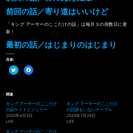
前回の話／寄り道はいいけど
「キング アーサーのここだけの話」は毎月３の倍数日に更
新！
最初の話／はじまりのはじまり
共有:
ク
Facebook
リ
で
ッ
共
ク
有
し
す
て
る
Twitter
に
関連
で
は
共
ク
キング アーサーのここだけ
キング アーサーのここだけ
有
リ
(新
ッ
の話ケイトとジュリー
の話誰もいないテーブル
し
ク
2020年4月3日
2020年7月24日
い
し
ウ
て
LIFE
LIFE
ィ
く
ン
だ
ド
さ
キング アーサーのここだけ