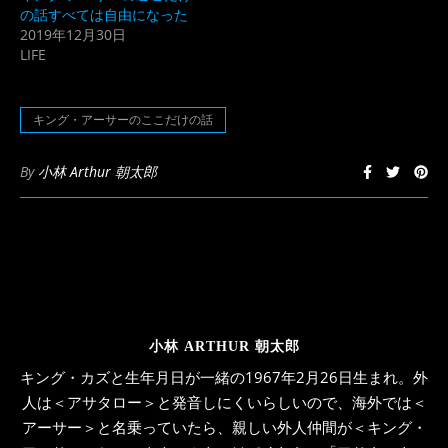
ウ
い
の話すべては自由になった
で
(新
開
し
2019年12月30日
き
い
LIFE
ま
ウ
す)
ィ
ン
ド
ウ
キング・アーサーのここだけの話
で
開
き
ま
By
小林 Arthur 朝太郎
す)
小林 ARTHUR 朝太郎
キング・カズと生年月日が一緒の1967年2月26日生まれ。外
人は＜アサタロー＞と発音しにくいらしいので、海外では＜
アーサー＞と名乗っていたら、親しい外人仲間が＜キング・