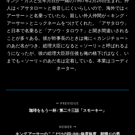
キング・カズと生年月日が一緒の1967年2月26日生まれ。外
人は＜アサタロー＞と発音しにくいらしいので、海外では＜
アーサー＞と名乗っていたら、親しい外人仲間が＜キング・
アーサー＞とニックネームをつけてくれた。「アサタロウ」
と日本で名乗ると「アソウ・タロウ？」と聞き間違いされる
ことが多々ある。彼が幹事長のときは俺に＜カンジチョー＞
のあだ名がつき、総理大臣になると＜ソーリ＞と呼ばれるよ
うになったが、彼の総理大臣辞任後も俺の格下げはなく、い
までも＜ソーリ＞のあだ名は定着している。本業はコーディ
ネーター。
PREVIOUS
珈琲をもう一杯 / 第二十三話「スモーキー」
NEWER
キング アーサーのここだけの話<BR>毎度毎度、朝帰りの男