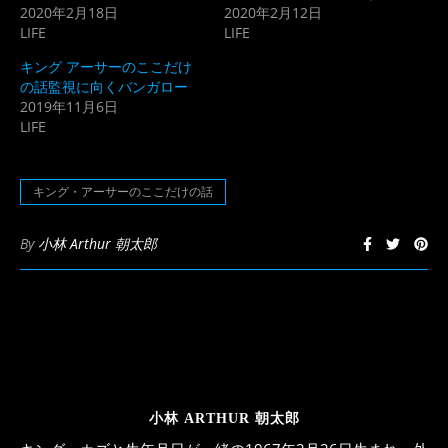
2020年2月18日
2020年2月12日
い
し
ウ
て
LIFE
LIFE
ィ
く
ン
だ
ド
さ
キング アーサーのここだけ
ウ
い
の話監視に向くバンガロー
で
(新
開
し
2019年11月6日
き
い
LIFE
ま
ウ
す)
ィ
ン
ド
ウ
キング・アーサーのここだけの話
で
開
き
ま
By
小林 Arthur 朝太郎
す)
小林 ARTHUR 朝太郎