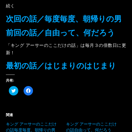
続く
次回の話／毎度毎度、朝帰りの男
前回の話／自由って、何だろう
「キング アーサーのここだけの話」は毎月３の倍数日に更
新！
最初の話／はじまりのはじまり
共有:
ク
Facebook
リ
で
ッ
共
ク
有
し
す
て
る
Twitter
に
関連
で
は
共
ク
キング アーサーのここだけ
キング アーサーのここだけ
有
リ
(新
ッ
の話毎度毎度、朝帰りの男
の話自由って、何だろう
し
ク