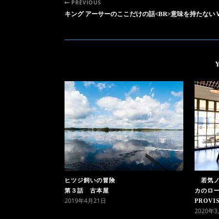
PREVIOUS
キング アーサーのここだけの話<BR>意味を持たない
若気ノ
ヒツジ飼いの冒険
カのロー
第３話 古本屋
2019年4月21日
PROVI
2020年