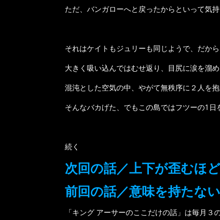
ただ、バンガローへと戻ったからといって気持
それはケイトもジュリーも同じようで、だから
大きく吸い込んではむせ返り、目尻に涙を溜め
混沌とした空気の中、やがて無秩序に２人を抱
そんなバカげた、でもこの島ではフツーの1日
続く
次回の話／上下が歪むほ
前回の話／意味を持たな
「キング アーサーのここだけの話」は毎月３