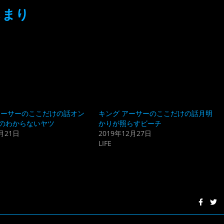
じまり
アーサーのここだけの話オン
キング アーサーのここだけの話月明
のわからないヤツ
かりが照らすビーチ
月21日
2019年12月27日
LIFE