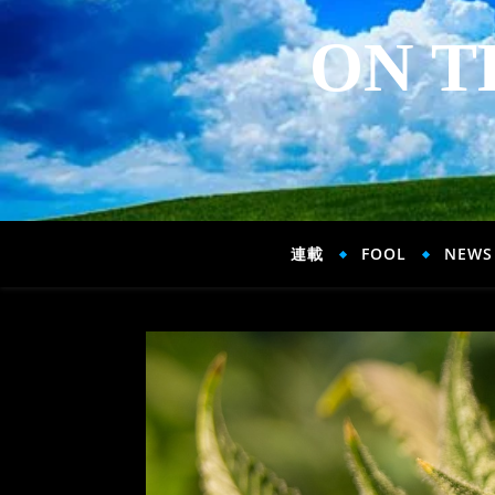
ON T
連載
FOOL
NEWS