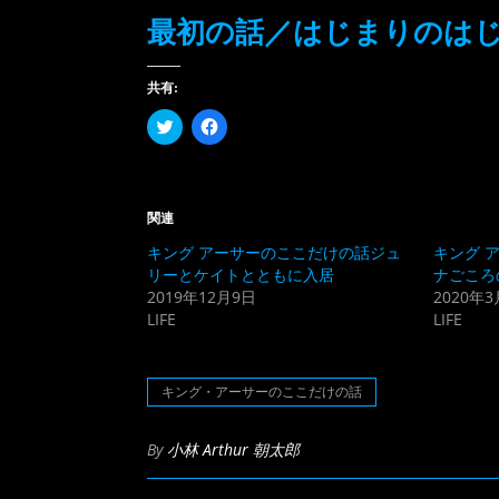
最初の話／はじまりのは
共有:
ク
Facebook
リ
で
ッ
共
ク
有
し
す
て
る
Twitter
に
関連
で
は
共
ク
キング アーサーのここだけの話ジュ
キング 
有
リ
(新
ッ
リーとケイトとともに入居
ナごころ
し
ク
2019年12月9日
2020年3
い
し
ウ
て
LIFE
LIFE
ィ
く
ン
だ
ド
さ
ウ
い
で
(新
キング・アーサーのここだけの話
開
し
き
い
ま
ウ
す)
ィ
By
小林 Arthur 朝太郎
ン
ド
ウ