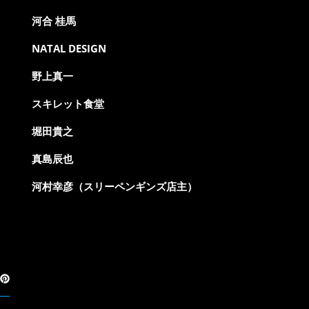
河合 桂馬
NATAL DESIGN
野上真一
スキレット食堂
堀田貴之
真島辰也
河村幸彦（スリーペンギンズ店主）