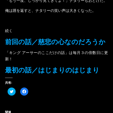
「もう一度、しっかり見てきてよ！」ナタリーもおどけた。
俺は踵を返すと、ナタリーの笑い声は大きくなった。
続く
前回の話／慈悲の心なのだろうか
「キング アーサーのここだけの話」は毎月３の倍数日に更
新！
最初の話／はじまりのはじまり
共有:
ク
Facebook
リ
で
ッ
共
ク
有
し
す
て
る
Twitter
に
関連