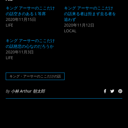
で
は
共
ク
キング アーサーのここだけ
キング アーサーのここだけ
有
リ
(新
ッ
の話空きのある１等席
の話来る者は拒まず去る者を
し
ク
2020年11月15日
追わず
い
し
ウ
て
LIFE
2020年11月12日
ィ
く
ン
だ
LOCAL
ド
さ
ウ
い
キング アーサーのここだけ
で
(新
開
し
の話慈悲の心なのだろうか
き
い
2020年11月3日
ま
ウ
す)
ィ
LIFE
ン
ド
ウ
で
開
キング・アーサーのここだけの話
き
ま
す)
By
小林 Arthur 朝太郎