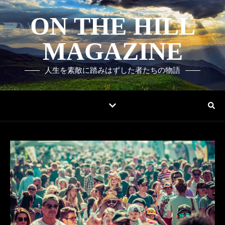
ON THE HILL
MAGAZINE
人生を素敵に踏みはずした者たちの物語