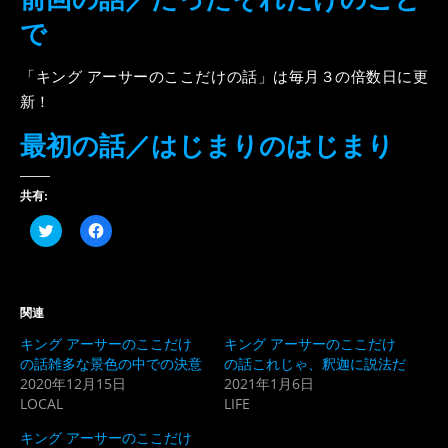
で
「キング アーサーのここだけの話」は毎月３の倍数日に更
新！
最初の話／はじまりのはじまり
共有:
ク
Facebook
リ
で
ッ
共
ク
有
し
す
て
る
Twitter
に
関連
で
は
共
ク
キング アーサーのここだけ
キング アーサーのここだけ
有
リ
(新
ッ
の話雑多な景色の中での決意
の話これじゃ、釈迦に説法だ
し
ク
2020年12月15日
2021年1月6日
い
し
ウ
て
LOCAL
LIFE
ィ
く
ン
だ
ド
さ
キング アーサーのここだけ