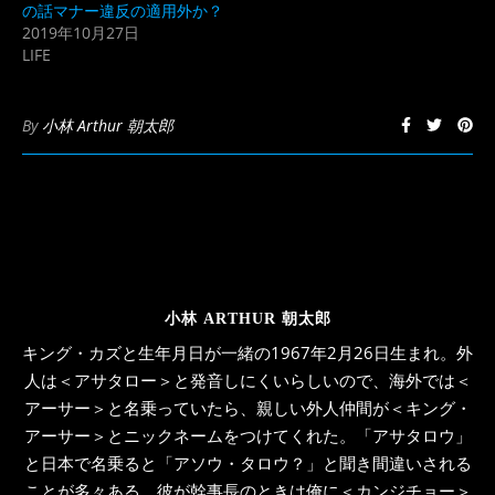
ウ
い
の話マナー違反の適用外か？
で
(新
開
し
2019年10月27日
き
い
LIFE
ま
ウ
す)
ィ
ン
ド
ウ
By
小林 Arthur 朝太郎
で
開
き
ま
す)
小林 ARTHUR 朝太郎
キング・カズと生年月日が一緒の1967年2月26日生まれ。外
人は＜アサタロー＞と発音しにくいらしいので、海外では＜
アーサー＞と名乗っていたら、親しい外人仲間が＜キング・
アーサー＞とニックネームをつけてくれた。「アサタロウ」
と日本で名乗ると「アソウ・タロウ？」と聞き間違いされる
ことが多々ある。彼が幹事長のときは俺に＜カンジチョー＞