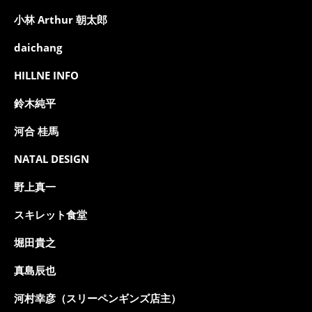
小林 Arthur 朝太郎
daichang
HILLNE INFO
鈴木純平
河合 桂馬
NATAL DESIGN
野上真一
スキレット食堂
堀田貴之
真島辰也
河村幸彦（スリーペンギンズ店主）