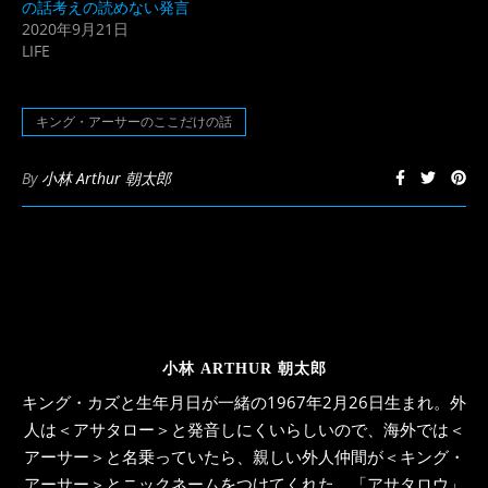
の話考えの読めない発言
で
(新
開
し
2020年9月21日
き
い
LIFE
ま
ウ
す)
ィ
ン
ド
ウ
キング・アーサーのここだけの話
で
開
き
ま
By
小林 Arthur 朝太郎
す)
小林 ARTHUR 朝太郎
キング・カズと生年月日が一緒の1967年2月26日生まれ。外
人は＜アサタロー＞と発音しにくいらしいので、海外では＜
アーサー＞と名乗っていたら、親しい外人仲間が＜キング・
アーサー＞とニックネームをつけてくれた。「アサタロウ」