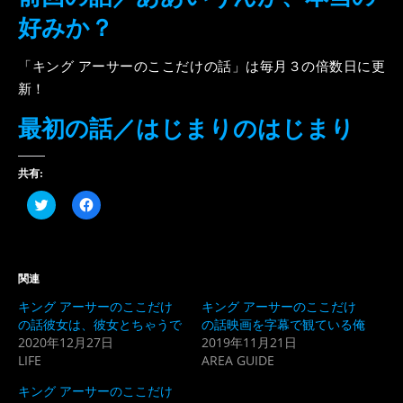
好みか？
「キング アーサーのここだけの話」は毎月３の倍数日に更
新！
最初の話／はじまりのはじまり
共有:
ク
Facebook
リ
で
ッ
共
ク
有
し
す
て
る
Twitter
に
関連
で
は
共
ク
キング アーサーのここだけ
キング アーサーのここだけ
有
リ
(新
ッ
の話彼女は、彼女とちゃうで
の話映画を字幕で観ている俺
し
ク
2020年12月27日
2019年11月21日
い
し
ウ
て
LIFE
AREA GUIDE
ィ
く
ン
だ
ド
さ
キング アーサーのここだけ
ウ
い